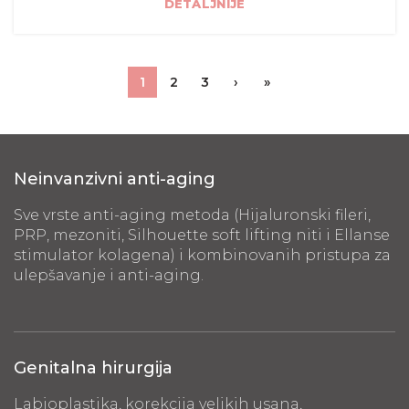
DETALJNIJE
1
2
3
›
»
Neinvanzivni anti-aging
Sve vrste anti-aging metoda (Hijaluronski fileri,
PRP, mezoniti, Silhouette soft lifting niti i Ellanse
stimulator kolagena) i kombinovanih pristupa za
ulepšavanje i anti-aging.
Genitalna hirurgija
Labioplastika, korekcija velikih usana,