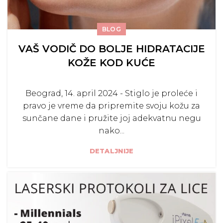
BLOG
VAŠ VODIČ DO BOLJE HIDRATACIJE
KOŽE KOD KUĆE
Beograd, 14. april 2024 - Stiglo je proleće i
pravo je vreme da pripremite svoju kožu za
sunčane dane i pružite joj adekvatnu negu
nako...
DETALJNIJE