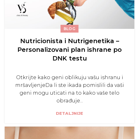
BLOG
Nutricionista i Nutrigenetika –
Personalizovani plan ishrane po
DNK testu
Otkrijte kako geni oblikuju vašu ishranu i
mršavljenjeDa li ste ikada pomislili da vaši
geni mogu uticati na to kako vaše telo
obrađuje...
DETALJNIJE