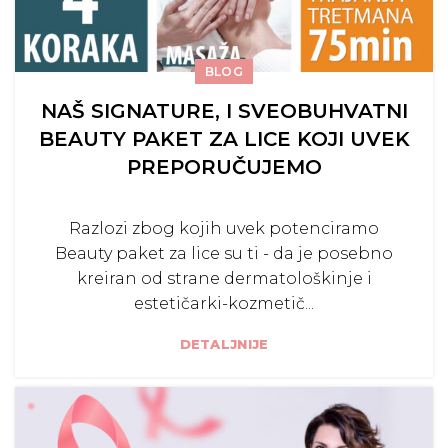
BLOG
NAŠ SIGNATURE, I SVEOBUHVATNI
BEAUTY PAKET ZA LICE KOJI UVEK
PREPORUČUJEMO
Razlozi zbog kojih uvek potenciramo
Beauty paket za lice su ti - da je posebno
kreiran od strane dermatološkinje i
estetičarki-kozmetič...
DETALJNIJE