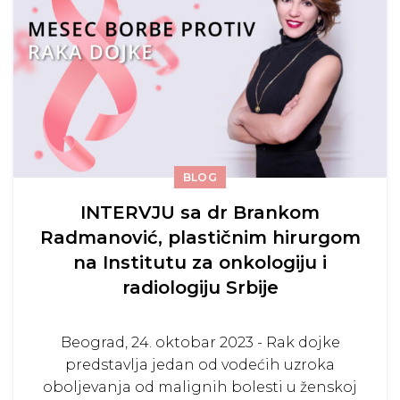
BLOG
INTERVJU sa dr Brankom
Radmanović, plastičnim hirurgom
na Institutu za onkologiju i
radiologiju Srbije
Beograd, 24. oktobar 2023 - Rak dojke
predstavlјa jedan od vodećih uzroka
oboljevanja od malignih bolesti u ženskoj