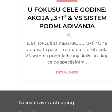
U FOKUSU CELE GODINE:
AKCIJA „3+1“ & VS SISTEM
PODMLAĐIVANJA
Da li ste čuli za našu AKCIJU “3+1”? Ona
obuhvata paket tretmana iz protokola
VS sistema podmlađivanja kože lica koji
će po specijalnim...
DETALJNIJE
Neinvanzivni anti-aging