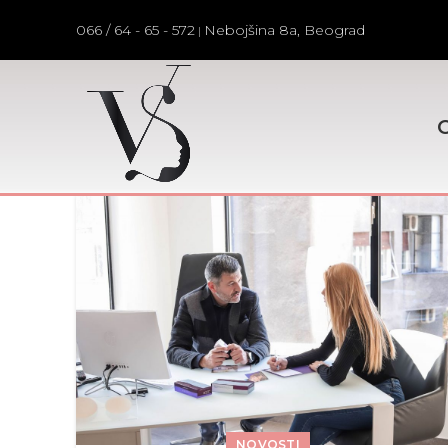
066 / 64 - 65 - 572
Nebojšina 8a, Beograd
|
NOVOSTI