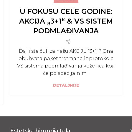
U FOKUSU CELE GODINE:
AKCIJA „3+1“ & VS SISTEM
PODMLAĐIVANJA
Da li ste čuli za našu AKCIJU “3+1”? Ona
obuhvata paket tretmana iz protokola
VS sistema podmlađivanja kože lica koji
će po specijalnim...
DETALJNIJE
Estetska hirurgija tela