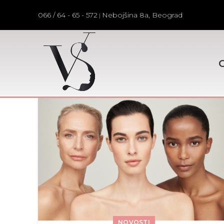
066 / 64 - 65 - 572
Nebojšina 8a, Beograd
|
NOVOSTI